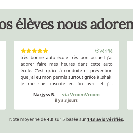
os élèves nous adorent
de la route ou au permis de conduire.
Vérifié
très bonne auto école très bon accueil j’ai
adorer faire mes heures dans cette auto
école. C’est grâce à conduite et prévention
que j’ai eu mon permis surtout grâce à Ishak.
Je me suis inscrite en fin avril et j’ai
commencé mes heures en fin mai et j’ai eu
Narjyss B.
—
via
VroomVroom
mon permis en fin juillet avec 31/31. Merci
il y a 3 jours
beaucoup à toute l’équipe de conduite et
prévention.
Note moyenne de
4.9
sur 5 basée sur
143
avis vérifiés
.