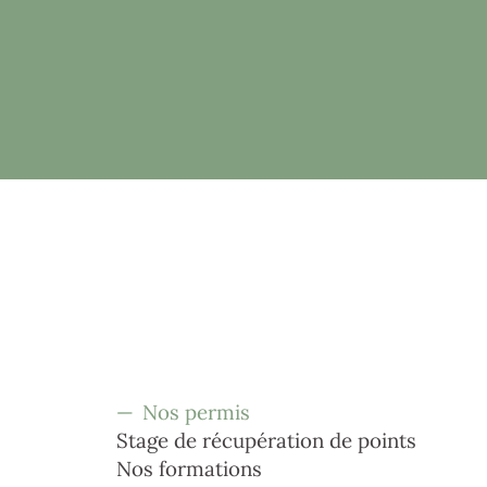
C
o
n
d
u
ite
ré
v
e
n
tio
&
—
Nos permis
Stage de récupération de points
Nos formations