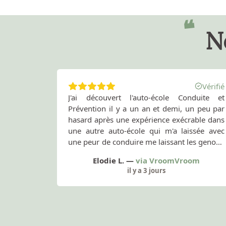
❝
N
Vérifié
J'ai découvert l'auto-école Conduite et
Prévention il y a un an et demi, un peu par
hasard après une expérience exécrable dans
une autre auto-école qui m'a laissée avec
une peur de conduire me laissant les genoux
tremblants au volant. Si ma précédente
Elodie L.
—
via
VroomVroom
expérience m'a laissé un goût amer et une
il y a 3 jours
vision cynique des moniteur•ices d'auto-
école, l'équipe de Conduite et Prévention m'a
montré ce qu'était une vraie formation de
qualité et qu'il ne sert à rien de persévérer
dans une auto-école où on se sent mal, tout