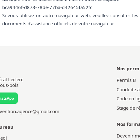
bca9446f-d873-78de-77ba-d42645fa52fc
Si vous utilisez un autre navigateur web, veuillez consulter les
documents d'assistance officiels de votre navigateur.
Nos permi
ral Leclerc
Permis B
ous-bois
Conduite 
Code en li
Stage de r
evention.agence@gmail.com
Nos forma
bureau
Devenir mo
edi
