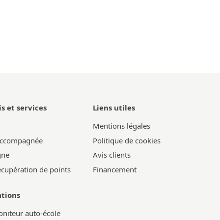
s et services
Liens utiles
Mentions légales
accompagnée
Politique de cookies
gne
Avis clients
écupération de points
Financement
tions
niteur auto-école